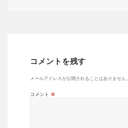
稿
ル
o
日:
サ
k
イ
ズ
コメントを残す
メールアドレスが公開されることはありません
コメント
※