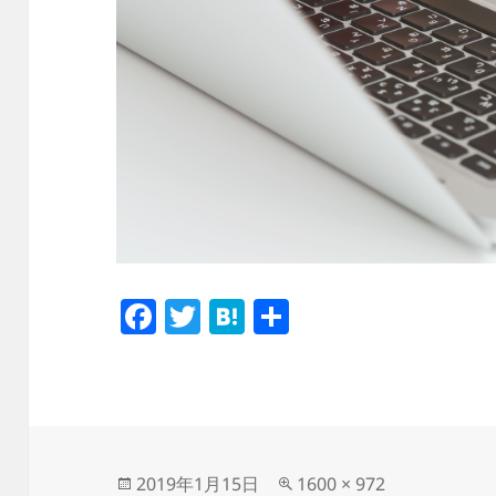
F
T
H
共
a
w
at
有
c
itt
e
e
er
n
b
a
o
投
フ
2019年1月15日
1600 × 972