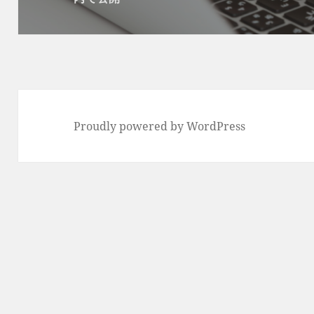
ゲ
ー
シ
ョ
ン
Proudly powered by WordPress