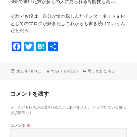
SNSで書いた方が多くの人に見られる可能性も高い。
それでも僕は、自分が慣れ親しんだインターネット文化
としてのブログが好きだしこれからも書き続けていくん
だと思う。
F
T
H
共
a
w
at
有
c
itt
e
投
作
カ
2025年7月16日
Yuya_Haraguchi
思うままに
,
考え
e
er
n
稿
成
テ
b
a
日:
者
ゴ
リ
o
コメントを残す
ー
o
メールアドレスが公開されることはありません。
※
が付いている欄は
k
必須項目です
コメント
※