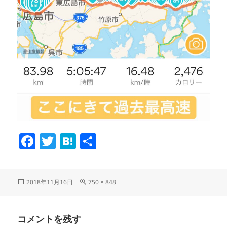
F
T
H
共
a
w
at
有
c
itt
e
投
フ
2018年11月16日
750 × 848
e
er
n
稿
ル
b
a
日:
サ
イ
o
コメントを残す
ズ