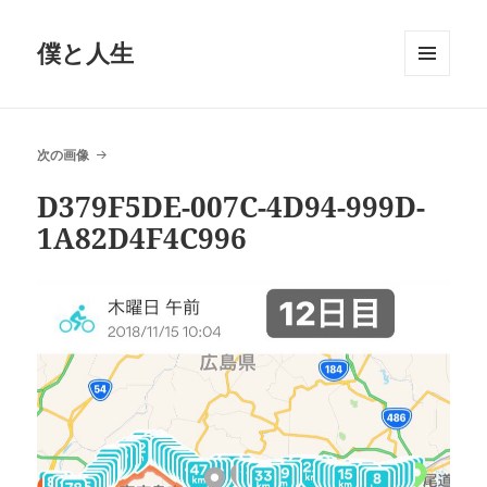
僕と人生
メニュ
ーとウ
ィジェ
ット
次の画像
D379F5DE-007C-4D94-999D-
1A82D4F4C996