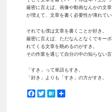
厳密に言えば、画像や動画なんかの文章
が増えて、文章を書く必要性が薄れてい
それでも僕は文章を書くことが好き。
厳密に言えば、ただなんとなくでキーボ
れてくる文章を眺めるのがすき。
その作業を通じて自分の中の知らない言
「すき」って単語もすき。
「好き」よりも「すき」の方がすき。
F
T
H
共
a
w
at
有
c
itt
e