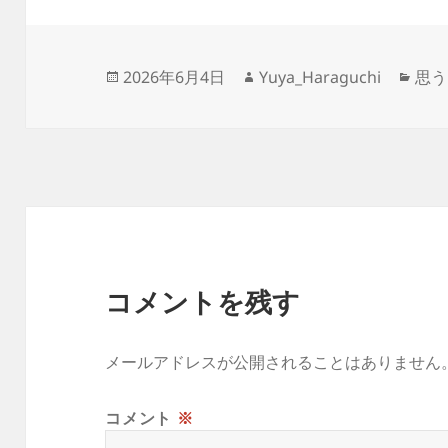
e
er
n
b
a
o
投
作
カ
2026年6月4日
Yuya_Haraguchi
思う
稿
成
テ
o
日:
者
ゴ
k
リ
ー
コメントを残す
メールアドレスが公開されることはありません
コメント
※