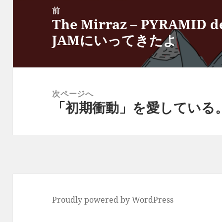
稿
前
The Mirraz – PYRAMID 
ナ
前
JAMにいってきたよ
ビ
の
ゲ
投
ー
稿:
シ
次ページへ
ョ
「初期衝動」を愛している
次
ン
の
投
稿:
Proudly powered by WordPress